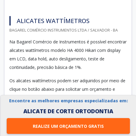
ALICATES WATTÍMETROS
BAGAREL COMÉRCIO INSTRUMENTOS LTDA / SALVADOR - BA
Na Bagarel Comércio de Instrumentos é possível encontrar
alicates wattímetros modelo HA 4000 Hikari com display
em LCD, data hold, auto desligamento, teste de
continuidade, precisão básica de 1%.
Os alicates wattímetros podem ser adquiridos por meio de
clique no botão abaixo para solicitar um orçamento e
conferir, pessoalmente, a qualidade do produto. Depois é
Encontre as melhores empresas especializadas em:
recomendável que se faça uma consulta com a empresa
ALICATE DE CORTE ORTODONTIA
através de seu telefone ou...
REALIZE UM ORÇAMENTO GRATIS
Cotar agora