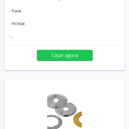
- Furar;
- Picotar;
-...
Cotar agora