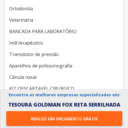
Ortodontia
Veterinária
BANCADA PARA LABORATÓRIO
Imã terapêutico
Transdutor de pressão
Aparelhos de polissonografia
Cânula nasal
KIT DESCARTAVÉL CIRURGICO
Encontre as melhores empresas especializadas em:
Compressores Odontológicos
TESOURA GOLDMAN FOX RETA SERRILHADA
VEJA ALGUMAS REFERÊNCIAS DE
REALIZE UM ORÇAMENTO GRATIS
TESOURA GOLDMAN FOX RETA