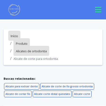
Início
Produto
Alicates de ortodontia
Alicate de corte para ortodontia
Buscas relacionadas:
Alicate para extrair dente
Alicate de corte de fio grosso ortodontia
Alicate de cortar fio
Alicate corte distal quinelato
Alicate corte