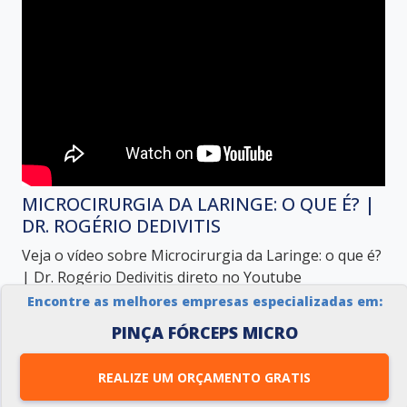
MICROCIRURGIA DA LARINGE: O QUE É? |
DR. ROGÉRIO DEDIVITIS
Veja o vídeo sobre Microcirurgia da Laringe: o que é?
| Dr. Rogério Dedivitis direto no Youtube
Encontre as melhores empresas especializadas em:
PINÇA FÓRCEPS MICRO
GALERIA DE IMAGENS ILUSTRATIVAS
REFERENTE À PINÇA FÓRCEPS MICRO
REALIZE UM ORÇAMENTO GRATIS