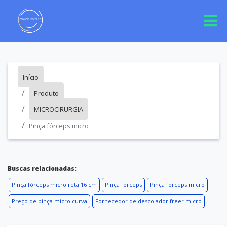
Início
Produto
MICROCIRURGIA
Pinça fórceps micro
Buscas relacionadas:
Pinça fórceps micro reta 16 cm
Pinça fórceps
Pinça fórceps micro
Preço de pinça micro curva
Fornecedor de descolador freer micro