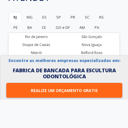
RJ
MG
ES
SP
PR
SC
RS
PE
BA
CE
GO e DF
AM
PA
Rio de Janeiro
São Gonçalo
Duque de Caxias
Nova Iguaçu
Niterói
Belford Roxo
Encontre as melhores empresas especializadas em:
São João de Meriti
Campos dos Goytacazes
Petrópolis
Volta Redonda
FABRICA DE BANCADA PARA ESCULTURA
ODONTOLÓGICA
Magé
Itaboraí
Mesquita
Nova Friburgo
REALIZE UM ORÇAMENTO GRATIS
Barra Mansa
Macaé
Cabo Frio
Nilópolis
Teresópolis
Resende