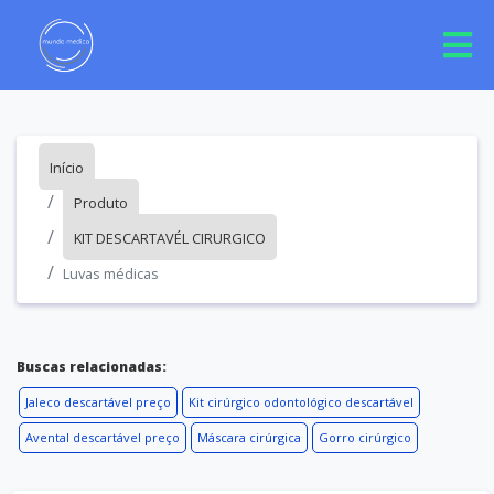
Início
Produto
KIT DESCARTAVÉL CIRURGICO
Luvas médicas
Buscas relacionadas:
Jaleco descartável preço
Kit cirúrgico odontológico descartável
Avental descartável preço
Máscara cirúrgica
Gorro cirúrgico