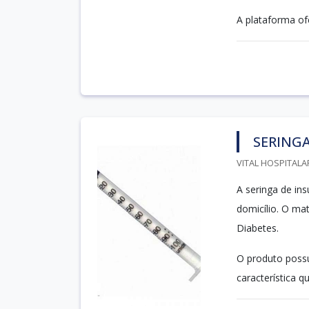
A plataforma of
SERINGA
VITAL HOSPITALA
A seringa de insu
domicílio. O ma
Diabetes.
O produto possu
característica q