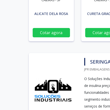
CAIEIRAS - SP
CAIEIRAS -
ALICATE DELA ROSA
CURETA GRAC
Cotar agora
Cotar ag
SERINGA
JPR EMBALAGENS 
O Soluções Indus
de insulina preç
funcionalidades
segmento indust
serviços de form