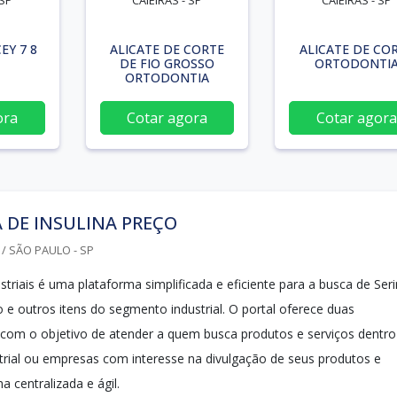
 SP
CAIEIRAS - SP
CAIEIRAS - SP
EY 7 8
ALICATE DE CORTE
ALICATE DE CO
DE FIO GROSSO
ORTODONTI
ORTODONTIA
ora
Cotar agora
Cotar agora
 DE INSULINA PREÇO
/ SÃO PAULO - SP
triais é uma plataforma simplificada e eficiente para a busca de Ser
o e outros itens do segmento industrial. O portal oferece duas
 com o objetivo de atender a quem busca produtos e serviços dentro
rial ou empresas com interesse na divulgação de seus produtos e
a centralizada e ágil.