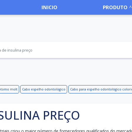
INICIO
PRODUTO
 de insulina preço
otomo molt
Cabo espelho odontológico
Cabo para espelho odontológico color
NSULINA PREÇO
dustriais criou o maior número de fornecedores qualificados do mercad