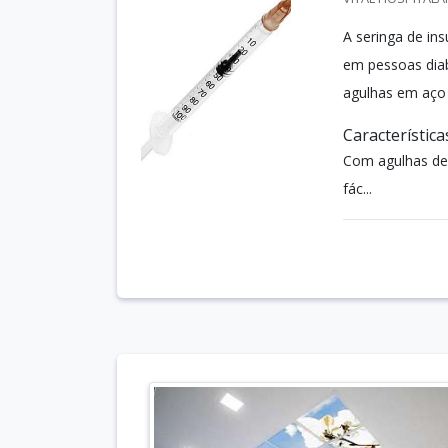
A seringa de in
em pessoas diab
agulhas em aço 
Característica
Com agulhas des
fác...