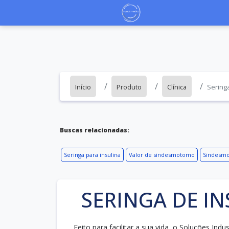
Início
Produto
Clínica
Seringa
Buscas relacionadas:
Seringa para insulina
Valor de sindesmotomo
Sindesm
SERINGA DE I
Feito para facilitar a sua vida, o Soluções In