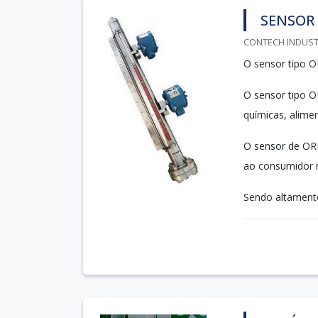
SENSOR 
CONTECH INDUSTR
O sensor tipo O
O sensor tipo O
químicas, alimen
O sensor de ORP
ao consumidor n
Sendo altamente