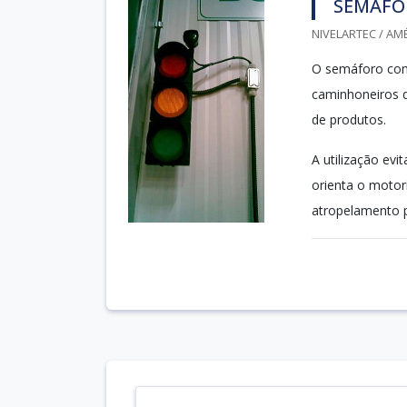
SEMÁFO
NIVELARTEC / AMÉ
O semáforo com 
caminhoneiros q
de produtos.
A utilização e
orienta o motor
atropelamento pe