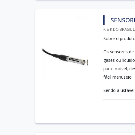
SENSORE
K & K DO BRASIL 
Sobre o produt
Os sensores de 
gases ou líquido
parte móvel, de
fácil manuseio.
Sendo ajustável