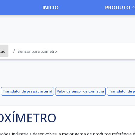
INICIO
PRODUTO
são
Sensor para oxímetro
Transdutor de pressão arterial
Valor de sensor de oximetria
Transdutor de 
OXÍMETRO
uções Industriais desenvolveu a maior gama de produtos referência 