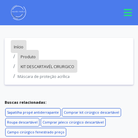
Início
Produto
KIT DESCARTAVÉL CIRURGICO
Máscara de proteção acrílica
Buscas relacionadas:
Sapatilha propé antiderrapante
Comprar kit cirúrgico descartável
Roupa descartável
Comprar jaleco cirúrgico descartável
Campo cirúrgico fenestrado preço