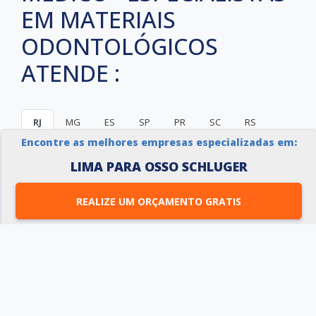
EM MATERIAIS
ODONTOLÓGICOS
ATENDE :
RJ
MG
ES
SP
PR
SC
RS
Encontre as melhores empresas especializadas em:
PE
BA
CE
GO e DF
AM
PA
LIMA PARA OSSO SCHLUGER
Rio de Janeiro
São Gonçalo
Duque de Caxias
Nova Iguaçu
REALIZE UM ORÇAMENTO GRATIS
Niterói
Belford Roxo
São João de Meriti
Campos dos Goytacazes
Petrópolis
Volta Redonda
Magé
Itaboraí
Mesquita
Nova Friburgo
Barra Mansa
Macaé