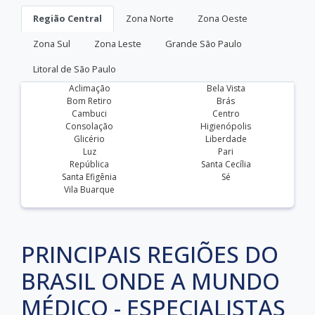
Região Central
Zona Norte
Zona Oeste
Zona Sul
Zona Leste
Grande São Paulo
Litoral de São Paulo
Aclimação
Bela Vista
Bom Retiro
Brás
Cambuci
Centro
Consolação
Higienópolis
Glicério
Liberdade
Luz
Pari
República
Santa Cecília
Santa Efigênia
Sé
Vila Buarque
PRINCIPAIS REGIÕES DO
BRASIL ONDE A MUNDO
MÉDICO - ESPECIALISTAS