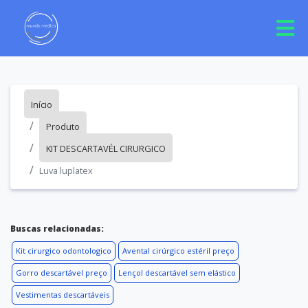
Início
Produto
KIT DESCARTAVÉL CIRURGICO
Luva luplatex
Buscas relacionadas:
Kit cirurgico odontologico
Avental cirúrgico estéril preço
Gorro descartável preço
Lençol descartável sem elástico
Vestimentas descartáveis