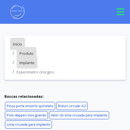
Início
Produto
Implante
Especimetro cirúrgico
Buscas relacionadas:
Pinça porta enxerto quinelato
Bisturi circular 4.2
Pote dappen inox grande
Valor de lima cruzada para implante
Lima cruzada para implante