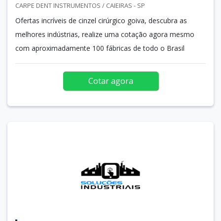
CARPE DENT INSTRUMENTOS / CAIEIRAS - SP
Ofertas incríveis de cinzel cirúrgico goiva, descubra as
melhores indústrias, realize uma cotação agora mesmo
com aproximadamente 100 fábricas de todo o Brasil
Cotar agora