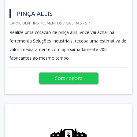
PINÇA ALLIS
CARPE DENT INSTRUMENTOS / CAIEIRAS - SP
Realize uma cotação de pinça allis, você vai achar na
ferrementa Soluções Industriais, receba uma estimativa de
valor imediatamente com aproximadamente 200
fabricantes ao mesmo tempo
Cotar agora