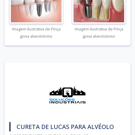
Imagem ilustrativa de Pinça
Imagem ilustrativa de Pinça
goiva alveolotomo
goiva alveolotomo
CURETA DE LUCAS PARA ALVÉOLO