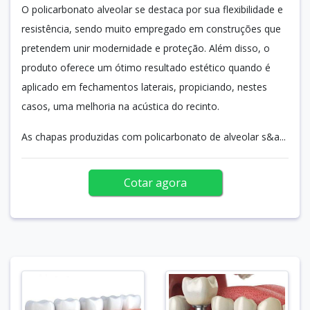
O policarbonato alveolar se destaca por sua flexibilidade e
resistência, sendo muito empregado em construções que
pretendem unir modernidade e proteção. Além disso, o
produto oferece um ótimo resultado estético quando é
aplicado em fechamentos laterais, propiciando, nestes
casos, uma melhoria na acústica do recinto.
As chapas produzidas com policarbonato de alveolar s&a...
Cotar agora