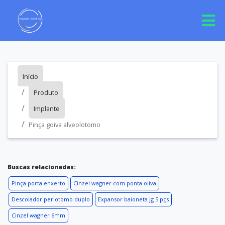
Início
Produto
Implante
Pinça goiva alveolotomo
Buscas relacionadas:
Pinça porta enxerto
Cinzel wagner com ponta oliva
Descolador periotomo duplo
Expansor baioneta jg 5 pçs
Cinzel wagner 6mm