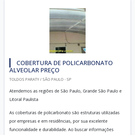
COBERTURA DE POLICARBONATO
ALVEOLAR PREÇO
TOLDOS PARATY / SÃO PAULO - SP
Atendemos as regiões de São Paulo, Grande São Paulo e
Litoral Paulista
As coberturas de policarbonato são estruturas utilizadas
por empresas e em residências, por sua excelente
funcionalidade e durabilidade. Ao buscar informações