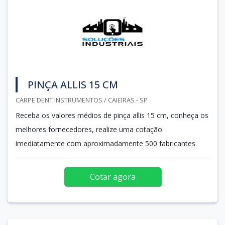
PINÇA ALLIS 15 CM
CARPE DENT INSTRUMENTOS / CAIEIRAS - SP
Receba os valores médios de pinça allis 15 cm, conheça os
melhores fornecedores, realize uma cotação
imediatamente com aproximadamente 500 fabricantes
Cotar agora