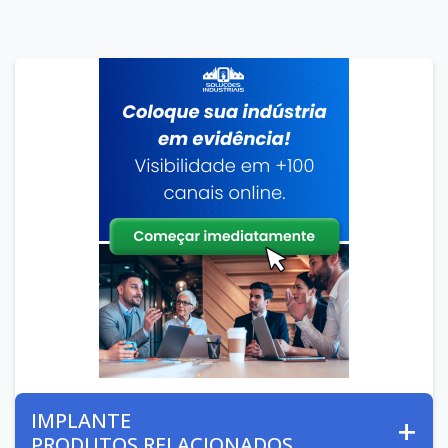
IMPLANTE
PRODUTOS RELACIONADOS