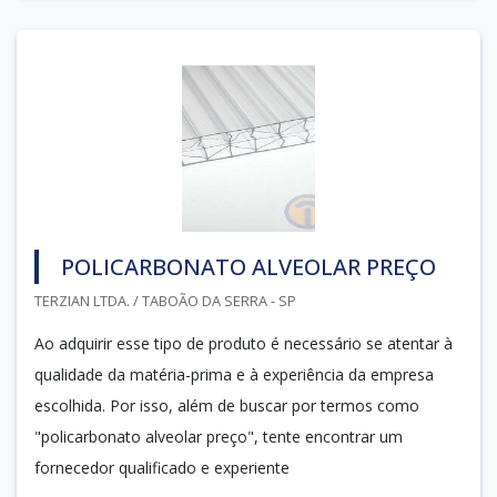
POLICARBONATO ALVEOLAR PREÇO
TERZIAN LTDA. / TABOÃO DA SERRA - SP
Ao adquirir esse tipo de produto é necessário se atentar à
qualidade da matéria-prima e à experiência da empresa
escolhida. Por isso, além de buscar por termos como
"policarbonato alveolar preço", tente encontrar um
fornecedor qualificado e experiente