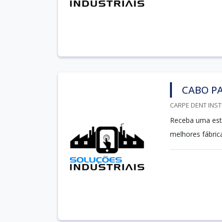
CABO P
CARPE DENT INST
Receba uma esti
melhores fábric