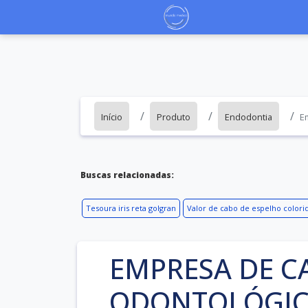
Início
Produto
Endodontia
E
Buscas relacionadas:
Tesoura iris reta golgran
Valor de cabo de espelho colori
EMPRESA DE C
ODONTOLÓGIC