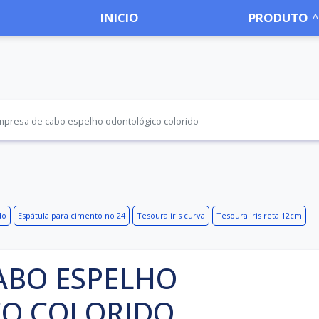
INICIO
PRODUTO
mpresa de cabo espelho odontológico colorido
do
Espátula para cimento no 24
Tesoura iris curva
Tesoura iris reta 12cm
ABO ESPELHO
O COLORIDO