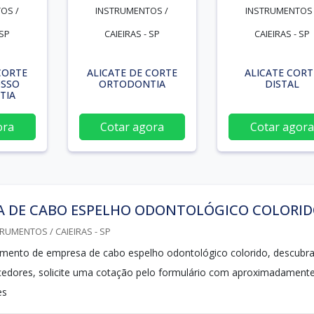
OS /
INSTRUMENTOS /
INSTRUMENTOS 
 SP
CAIEIRAS - SP
CAIEIRAS - SP
CORTE
ALICATE DE CORTE
ALICATE CORT
OSSO
ORTODONTIA
DISTAL
TIA
ora
Cotar agora
Cotar agora
A DE CABO ESPELHO ODONTOLÓGICO COLORI
RUMENTOS / CAIEIRAS - SP
mento de empresa de cabo espelho odontológico colorido, descubra
cedores, solicite uma cotação pelo formulário com aproximadament
es