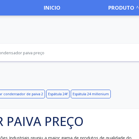
INICIO
PRODUTO
ondensador paiva preço
r condensador de paiva 2
Espátula 24f
Espátula 24 millenium
 PAIVA PREÇO
luções Industriais reuniu a maior gama de produtos de qualidade do