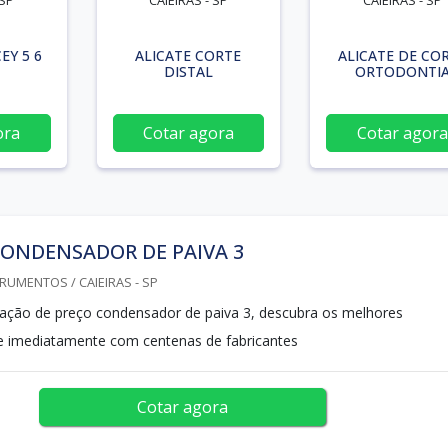
 SP
CAIEIRAS - SP
CAIEIRAS - SP
EY 5 6
ALICATE CORTE
ALICATE DE CO
DISTAL
ORTODONTI
ora
Cotar agora
Cotar agora
ONDENSADOR DE PAIVA 3
RUMENTOS / CAIEIRAS - SP
tação de preço condensador de paiva 3, descubra os melhores
te imediatamente com centenas de fabricantes
Cotar agora