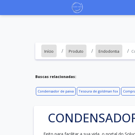
Início
Produto
Endodontia
C
Buscas relacionadas:
Condensador de paiva
Tesoura de goldman fox
Compra
CONDENSADOR
Feito para facilitar a sua vida, o portal do So