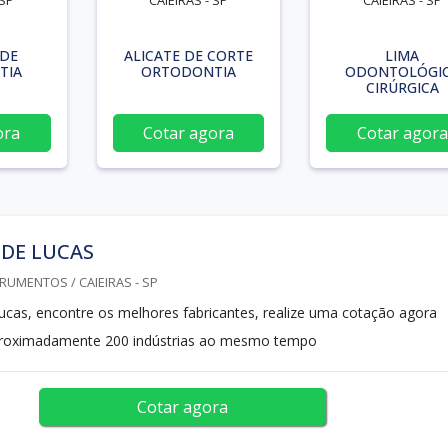
 SP
CAIEIRAS - SP
CAIEIRAS - SP
 DE
ALICATE DE CORTE
LIMA
TIA
ORTODONTIA
ODONTOLÓGI
CIRÚRGICA
ora
Cotar agora
Cotar agora
 DE LUCAS
RUMENTOS / CAIEIRAS - SP
lucas, encontre os melhores fabricantes, realize uma cotação agora
oximadamente 200 indústrias ao mesmo tempo
Cotar agora