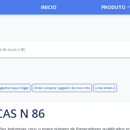
INICIO
PRODUTO
a de lucas n 86
 agulha mayo hegar
Onde comprar sugador de inox reto
Lima seldin 2
AS N 86
ões Industriais criou o maior número de fornecedores qualificados n