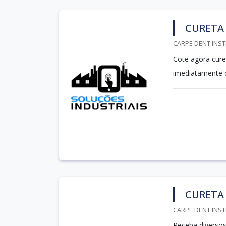
CURETA 
CARPE DENT INST
Cote agora cure
imediatamente 
CURETA 
CARPE DENT INST
Receba diversos