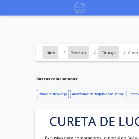
Início
Produto
Cirurgia
Curet
Buscas relacionadas:
Pinça castroviejo
Abaixador de língua com sabor
Porta
CURETA DE LUC
Exclusivo para compradores, o portal do Soluç