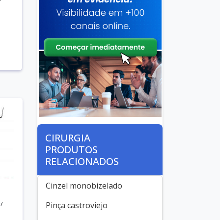
CIRURGIA
PRODUTOS
RELACIONADOS
Cinzel monobizelado
/
Pinça castroviejo