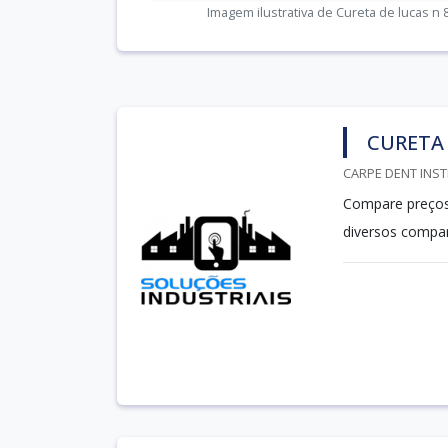
Imagem ilustrativa de Cureta de lucas n 
CURETA 
CARPE DENT INST
Compare preços 
diversos compar