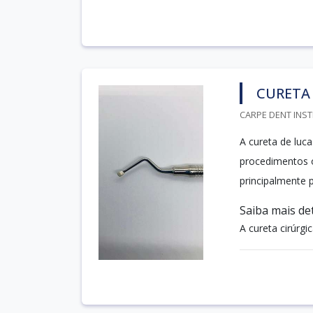
CURETA 
CARPE DENT INST
A cureta de luc
procedimentos o
principalmente 
Saiba mais de
A cureta cirúrgi