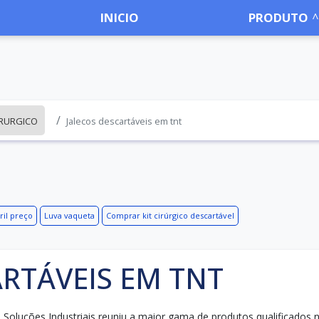
INICIO
PRODUTO
IRURGICO
Jalecos descartáveis em tnt
éril preço
Luva vaqueta
Comprar kit cirúrgico descartável
ARTÁVEIS EM TNT
Soluções Industriais reuniu a maior gama de produtos qualificados 