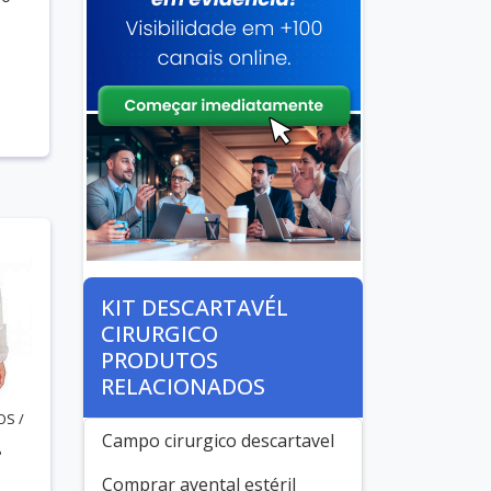
KIT DESCARTAVÉL
CIRURGICO
PRODUTOS
RELACIONADOS
S /
Campo cirurgico descartavel
P
Comprar avental estéril