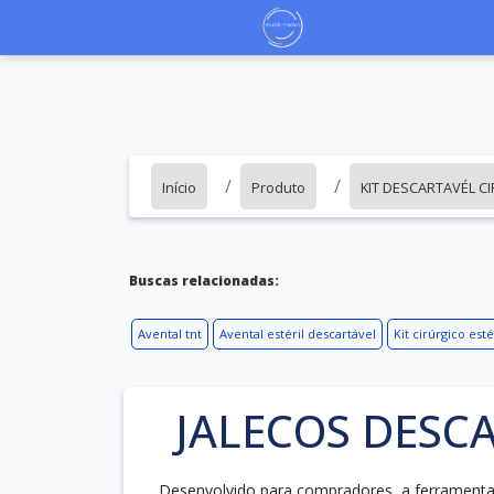
Início
Produto
KIT DESCARTAVÉL C
Buscas relacionadas:
Avental tnt
Avental estéril descartável
Kit cirúrgico est
JALECOS DESC
Desenvolvido para compradores, a ferramenta 