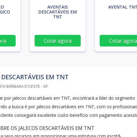
CO
AVENTAIS
AVENTAL TN
GICO
DESCARTÁVEIS EM
TNT
ora
Cotar agora
Cotar agora
 DESCARTÁVEIS EM TNT
NTA BÁRBARA D'OESTE - SP
r por jalecos descartáveis em TNT, encontrará a líder do segmento
ando a busca é por jalecos descartáveis em TNT, com os profissionai
o cliente conseguirá excelente custo-benefício com pagamento acessív
BRE OS JALECOS DESCARTÁVEIS EM TNT
oca seus recursos em proporcionar uma estrutura com escrit&...