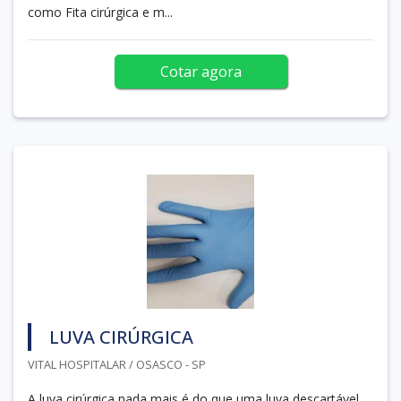
como Fita cirúrgica e m...
Cotar agora
LUVA CIRÚRGICA
VITAL HOSPITALAR / OSASCO - SP
A luva cirúrgica nada mais é do que uma luva descartável