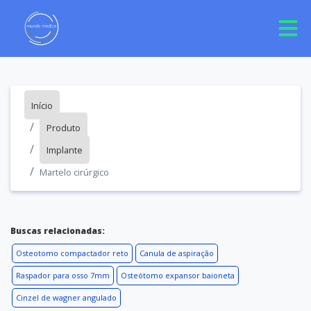
Início
Produto
Implante
Martelo cirúrgico
Buscas relacionadas:
Osteotomo compactador reto
Canula de aspiração
Raspador para osso 7mm
Osteótomo expansor baioneta
Cinzel de wagner angulado