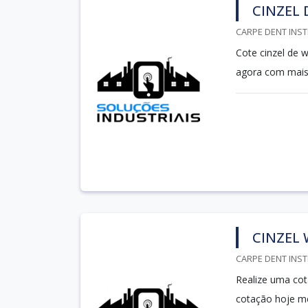
CINZEL
CARPE DENT INST
Cote cinzel de 
agora com mais
CINZEL
CARPE DENT INST
Realize uma cot
cotação hoje m