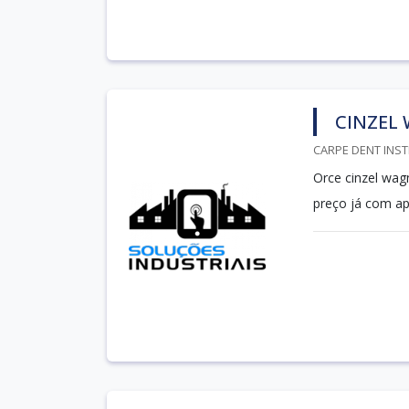
CINZEL
CARPE DENT INST
Orce cinzel wag
preço já com a