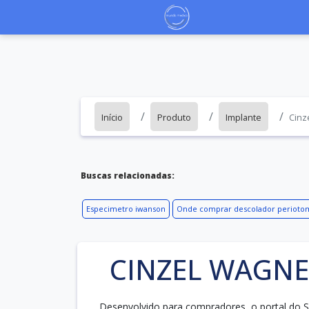
Início
Produto
Implante
Cinz
Buscas relacionadas:
Especimetro iwanson
Onde comprar descolador perioto
CINZEL WAGNE
Desenvolvido para compradores, o portal do S