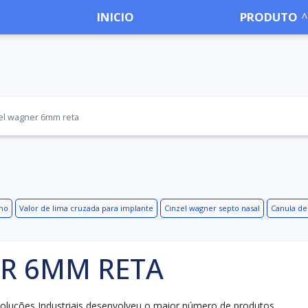
INICIO
PRODUTO
el wagner 6mm reta
mo
Valor de lima cruzada para implante
Cinzel wagner septo nasal
Canula de
R 6MM RETA
oluções Industriais desenvolveu o maior número de produtos