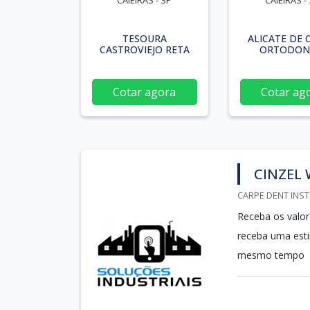
CAIEIRAS - SP
CAIEIRAS -
TESOURA
ALICATE DE 
CASTROVIEJO RETA
ORTODON
Cotar agora
Cotar ag
CINZEL
CARPE DENT INST
Receba os valor
receba uma est
mesmo tempo