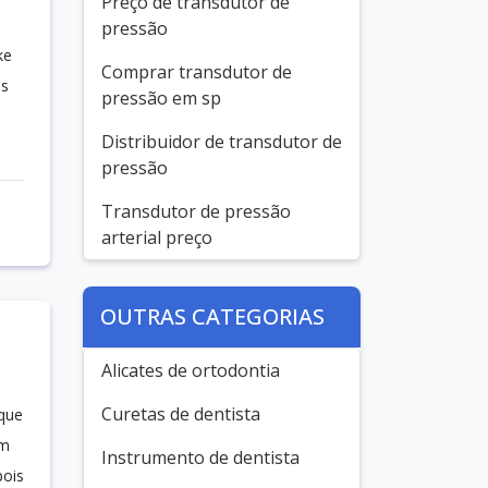
Preço de transdutor de
pressão
ke
Comprar transdutor de
as
pressão em sp
Distribuidor de transdutor de
pressão
Transdutor de pressão
arterial preço
OUTRAS CATEGORIAS
Alicates de ortodontia
Curetas de dentista
 que
am
Instrumento de dentista
pois