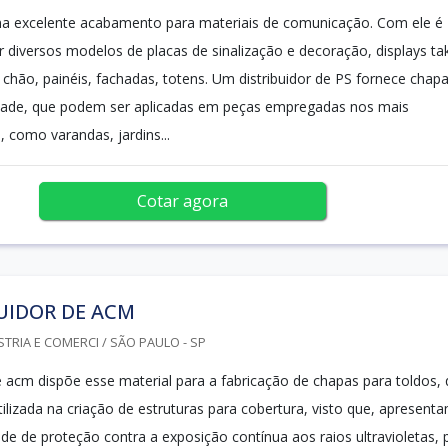
na excelente acabamento para materiais de comunicação. Com ele é
r diversos modelos de placas de sinalização e decoração, displays ta
 chão, painéis, fachadas, totens. Um distribuidor de PS fornece chap
lidade, que podem ser aplicadas em peças empregadas nos mais
s, como varandas, jardins...
Cotar agora
UIDOR DE ACM
STRIA E COMERCI / SÃO PAULO - SP
de acm dispõe esse material para a fabricação de chapas para toldos,
lizada na criação de estruturas para cobertura, visto que, apresent
de de proteção contra a exposição contínua aos raios ultravioletas, 