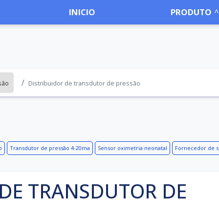
INICIO
PRODUTO
são
Distribuidor de transdutor de pressão
o
Transdutor de pressão 4-20ma
Sensor oximetria neonatal
Fornecedor de s
 DE TRANSDUTOR DE