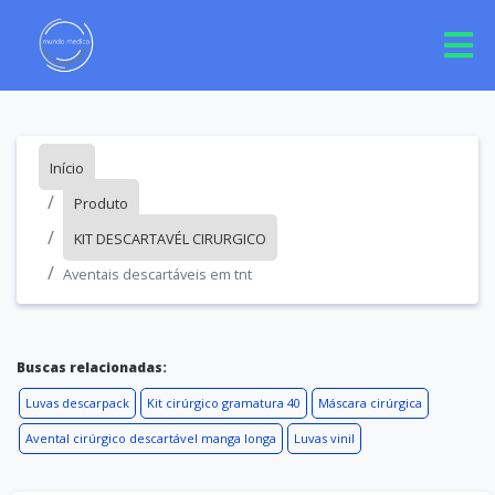
Início
Produto
KIT DESCARTAVÉL CIRURGICO
Aventais descartáveis em tnt
Buscas relacionadas:
Luvas descarpack
Kit cirúrgico gramatura 40
Máscara cirúrgica
Avental cirúrgico descartável manga longa
Luvas vinil