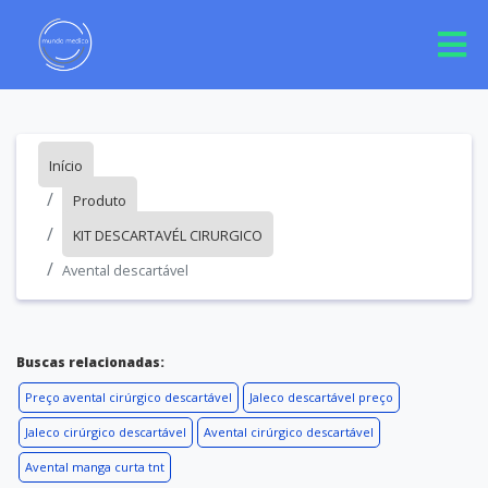
Início
Produto
KIT DESCARTAVÉL CIRURGICO
Avental descartável
Buscas relacionadas:
Preço avental cirúrgico descartável
Jaleco descartável preço
Jaleco cirúrgico descartável
Avental cirúrgico descartável
Avental manga curta tnt