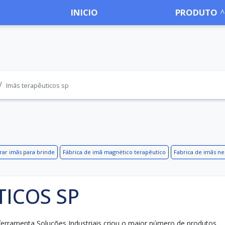
INICIO
PRODUTO
Imãs terapêuticos sp
ar imãs para brinde
Fábrica de imã magnético terapêutico
Fabrica de imãs n
TICOS SP
ferramenta Soluções Industriais criou o maior número de produtos