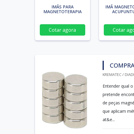
IMÃS PARA
IMÃ MAGNET
MAGNETOTERAPIA
ACUPUNT
Cotar agora
Cotar ag
COMPRA
KREMATEC / DIAD
Entender qual o
pretende encontr
de peças magnéti
que aplicam mét
at&e...