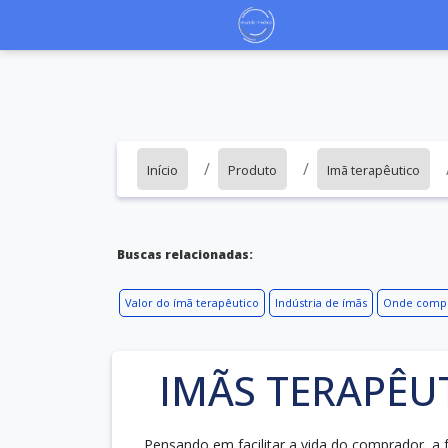
Início
Produto
Imã terapêutico
Buscas relacionadas:
Valor do ímã terapêutico
Indústria de ímãs
Onde compr
IMÃS TERAPÊU
Pensando em facilitar a vida do comprador, a 