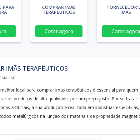
O PARA
COMPRAR IMÃS
FORNECEDOR 
URA
TERAPÊUTICOS
IMÃS
ora
Cotar agora
Cotar agora
R IMÃS TERAPÊUTICOS
EMA - SP
 melhor local para comprar imas terapêuticos é essencial para quem
ar os produtos de alta qualidade, por um preço justo. Por se tratar 
cas artificiais, a sua produção é realizada em indústrias específicas,
odos metalúrgicos na junção dos materiais de propriedade magnétic