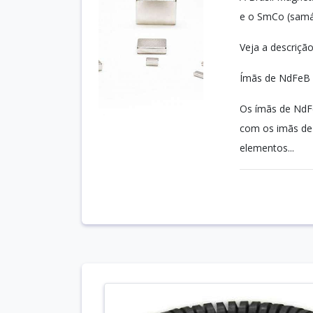
e o SmCo (samár
Veja a descriçã
Ímãs de NdFeB
Os ímãs de NdFe
com os imãs de
elementos...