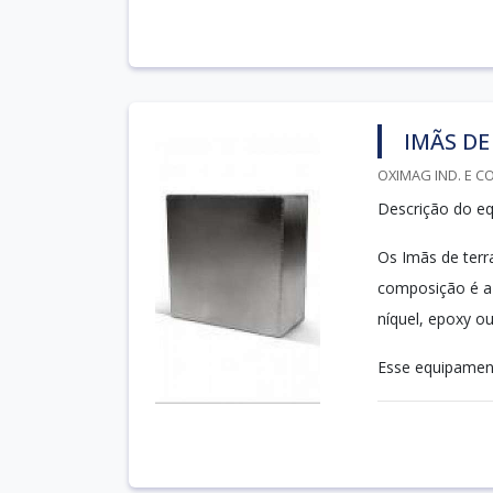
IMÃS DE
OXIMAG IND. E C
Descrição do e
Os Imãs de terr
composição é a
níquel, epoxy 
Esse equipament