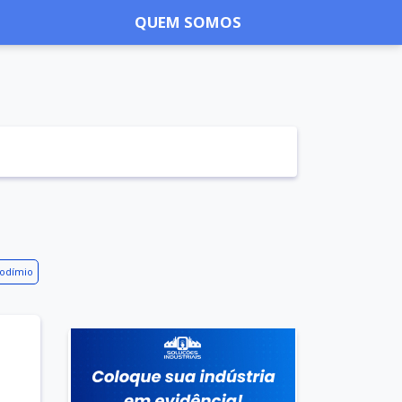
QUEM SOMOS
eodímio