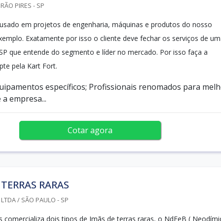
IRÃO PIRES - SP
 usado em projetos de engenharia, máquinas e produtos do nosso
exemplo. Exatamente por isso o cliente deve fechar os serviços de u
 SP que entende do segmento e líder no mercado. Por isso faça a
pte pela Kart Fort.
quipamentos específicos; Profissionais renomados para mel
 a empresa...
Cotar agora
 TERRAS RARAS
LTDA / SÃO PAULO - SP
s comercializa dois tipos de Imãs de terras raras, o NdFeB ( Neodími