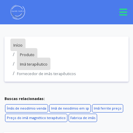
Início
Produto
Imã terapêutico
Fornecedor de imãs terapêuticos
Buscas relacionadas:
Ímãs de neodímio venda
Imã de neodímio em sp
Imã ferrite preço
Preço do imã magnético terapêutico
Fabrica de imãs