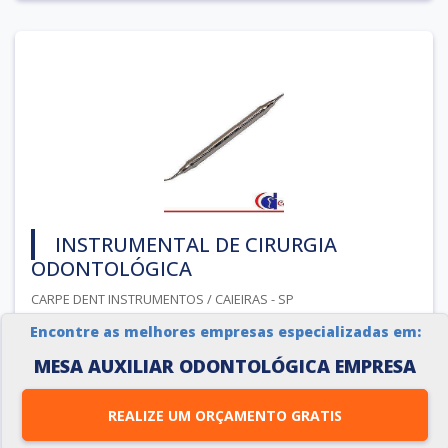
INSTRUMENTAL DE CIRURGIA
ODONTOLÓGICA
CARPE DENT INSTRUMENTOS / CAIEIRAS - SP
Encontre as melhores empresas especializadas em:
O instrumental de cirurgia odontológica é um materiail
MESA AUXILIAR ODONTOLÓGICA EMPRESA
imprescritível para a realização dos mais variados
procedimentos, desde os mais simples ao mais
REALIZE UM ORÇAMENTO GRATIS
complexos. Existem diversos tipos de instrumentos