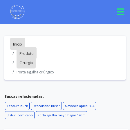
Início
Produto
Cirurgia
Porta agulha cirúrgico
Buscas relacionadas:
Tesoura buck
Descolador buser
Alavanca apical 304
Bisturi com cabo
Porta agulha mayo hegar 14cm