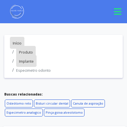
Início
Produto
Implante
Especimetro odonto
Buscas relacionadas:
Osteótomo reto
Bisturi circular dental
Canula de aspiração
Especimetro analogico
Pinça goiva alveolotomo