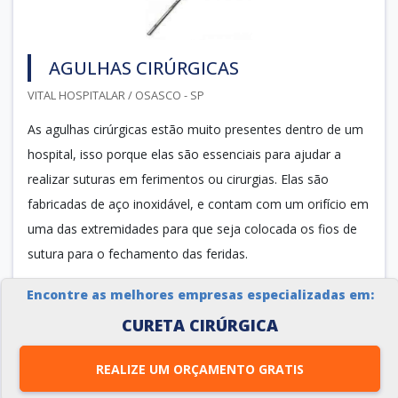
AGULHAS CIRÚRGICAS
VITAL HOSPITALAR / OSASCO - SP
As agulhas cirúrgicas estão muito presentes dentro de um
hospital, isso porque elas são essenciais para ajudar a
realizar suturas em ferimentos ou cirurgias. Elas são
fabricadas de aço inoxidável, e contam com um orifício em
uma das extremidades para que seja colocada os fios de
sutura para o fechamento das feridas.
Detalhes a respeito das agulhas
Encontre as melhores empresas especializadas em:
As agulhas não possuem papel algum p...
CURETA CIRÚRGICA
REALIZE UM ORÇAMENTO GRATIS
Cotar agora