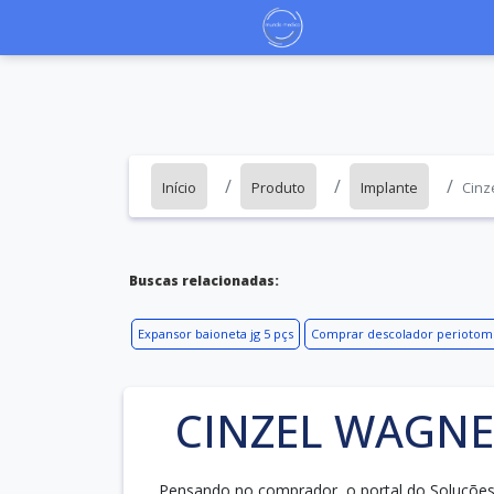
Início
Produto
Implante
Cinz
Buscas relacionadas:
Expansor baioneta jg 5 pçs
Comprar descolador periotom
CINZEL WAGN
Pensando no comprador, o portal do Soluções 