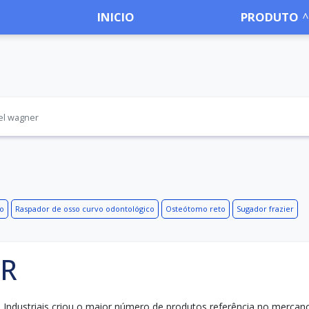
INICIO
PRODUTO
el wagner
o
Raspador de osso curvo odontológico
Osteótomo reto
Sugador frazier
ER
Industriais criou o maior número de produtos referência no mercan