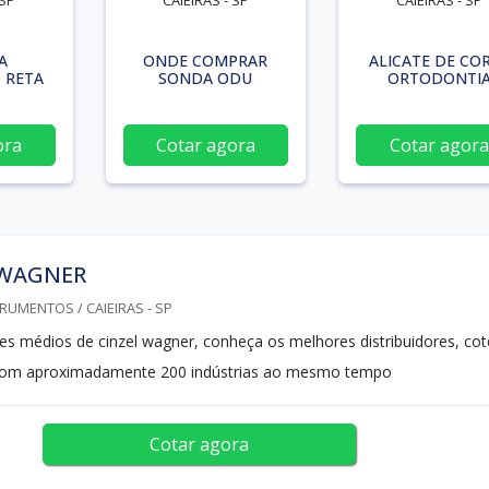
 SP
CAIEIRAS - SP
CAIEIRAS - SP
A
ONDE COMPRAR
ALICATE DE CO
 RETA
SONDA ODU
ORTODONTI
ora
Cotar agora
Cotar agora
 WAGNER
RUMENTOS / CAIEIRAS - SP
es médios de cinzel wagner, conheça os melhores distribuidores, cot
om aproximadamente 200 indústrias ao mesmo tempo
Cotar agora