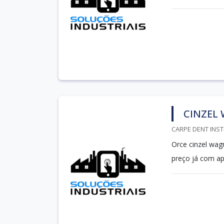
CINZEL
CARPE DENT INST
Orce cinzel wag
preço já com a