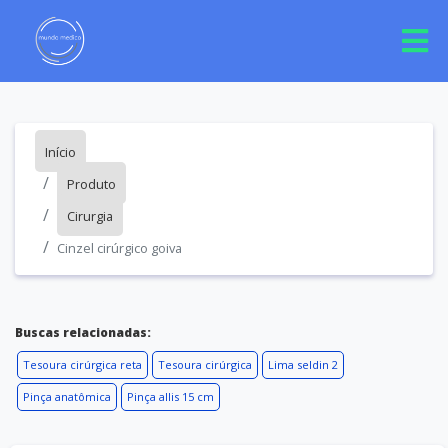
Início
Produto
Cirurgia
Cinzel cirúrgico goiva
Buscas relacionadas:
Tesoura cirúrgica reta
Tesoura cirúrgica
Lima seldin 2
Pinça anatômica
Pinça allis 15 cm