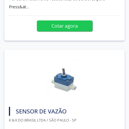
Press&at...
Cotar agora
SENSOR DE VAZÃO
K & K DO BRASIL LTDA / SÃO PAULO - SP