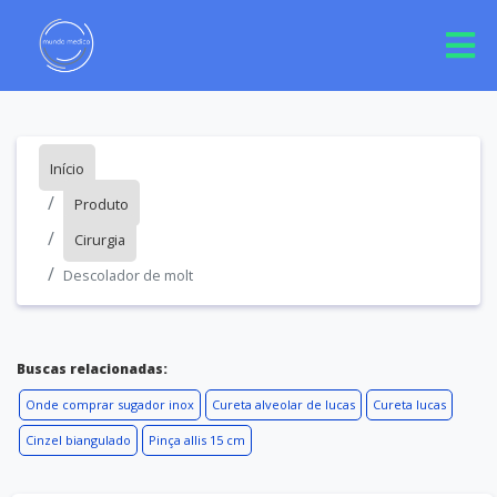
Início
Produto
Cirurgia
Descolador de molt
Buscas relacionadas:
Onde comprar sugador inox
Cureta alveolar de lucas
Cureta lucas
Cinzel biangulado
Pinça allis 15 cm