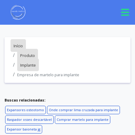
Início
Produto
Implante
Empresa de martelo para implante
Buscas relacionadas:
Expansores osteotomo
Onde comprar lima cruzada para implante
Raspador osseo descartável
Comprar martelo para implante
Expansor baioneta jg