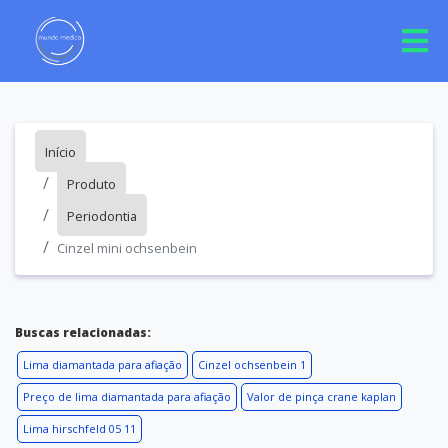
Início
Produto
Periodontia
Cinzel mini ochsenbein
Buscas relacionadas:
Lima diamantada para afiação
Cinzel ochsenbein 1
Preço de lima diamantada para afiação
Valor de pinça crane kaplan
Lima hirschfeld 05 11