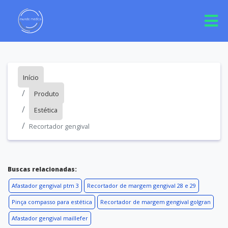
Início
Produto
Estética
Recortador gengival
Buscas relacionadas:
Afastador gengival ptm 3
Recortador de margem gengival 28 e 29
Pinça compasso para estética
Recortador de margem gengival golgran
Afastador gengival maillefer