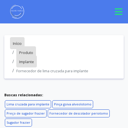
Início
Produto
Implante
Fornecedor de lima cruzada para implante
Buscas relacionadas:
Lima cruzada para implante
Pinça goiva alveolotomo
Preço de sugador frazier
Fornecedor de descolador periotomo
Sugador frazier