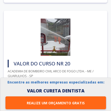
VALOR DO CURSO NR 20
ACADEMIA DE BOMBEIRO CIVIL ARCO DE FOGO LTDA. - ME /
GUARULHOS - SP
Encontre as melhores empresas especializadas em:
O treinamento de NR 20
VALOR CURETA DENTISTA
O valor do curso NR 20 irá depender do grau de
treinamento a ser ministrado, da complexidade das
REALIZE UM ORÇAMENTO GRATIS
instalações e da qualidade do treinamento, esse valor do