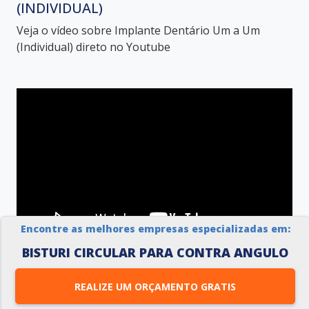
(INDIVIDUAL)
Veja o vídeo sobre Implante Dentário Um a Um
(Individual) direto no Youtube
Encontre as melhores empresas especializadas em:
BISTURI CIRCULAR PARA CONTRA ANGULO
BISTURI CIRCULAR PARA IMPLANTE
Veja o vídeo sobre Bisturi circular para implante
REALIZE UM ORÇAMENTO GRATIS
direto no Youtube