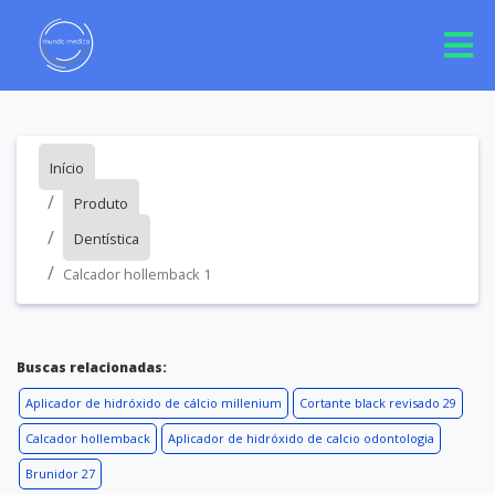
Início
Produto
Dentística
Calcador hollemback 1
Buscas relacionadas:
Aplicador de hidróxido de cálcio millenium
Cortante black revisado 29
Calcador hollemback
Aplicador de hidróxido de calcio odontologia
Brunidor 27