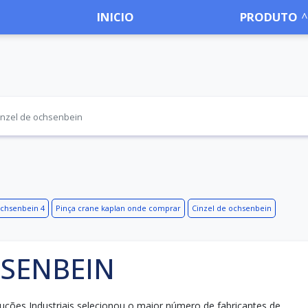
INICIO
PRODUTO
inzel de ochsenbein
ochsenbein 4
Pinça crane kaplan onde comprar
Cinzel de ochsenbein
HSENBEIN
Soluções Industriais selecionou o maior número de fabricantes de