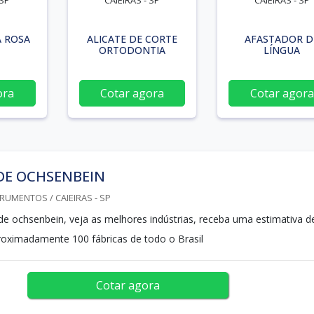
 SP
CAIEIRAS - SP
CAIEIRAS - SP
A ROSA
ALICATE DE CORTE
AFASTADOR D
ORTODONTIA
LÍNGUA
ora
Cotar agora
Cotar agora
DE OCHSENBEIN
RUMENTOS / CAIEIRAS - SP
 de ochsenbein, veja as melhores indústrias, receba uma estimativa d
roximadamente 100 fábricas de todo o Brasil
Cotar agora