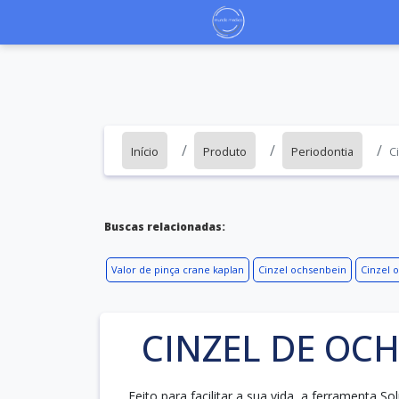
Início
Produto
Periodontia
C
Buscas relacionadas:
Valor de pinça crane kaplan
Cinzel ochsenbein
Cinzel 
CINZEL DE OC
Feito para facilitar a sua vida, a ferramenta 