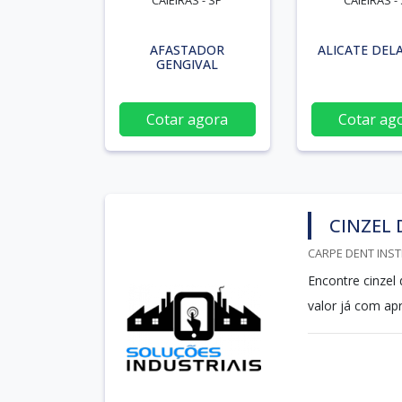
CAIEIRAS - SP
CAIEIRAS -
AFASTADOR
ALICATE DEL
GENGIVAL
Cotar agora
Cotar ag
CINZEL 
CARPE DENT INST
Encontre cinzel
valor já com ap