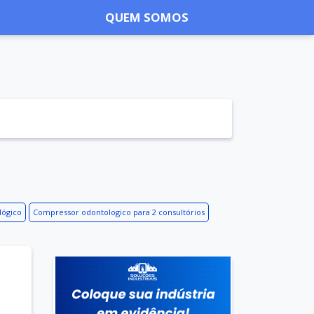
QUEM SOMOS
lógico
Compressor odontologico para 2 consultórios