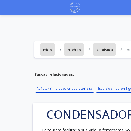
Início
Produto
Dentística
Con
Buscas relacionadas:
Refletor simples para laboratório sp
Esculpidor lecron 5 g
CONDENSADOR
Feito para facilitar a sua vida, a ferramenta S