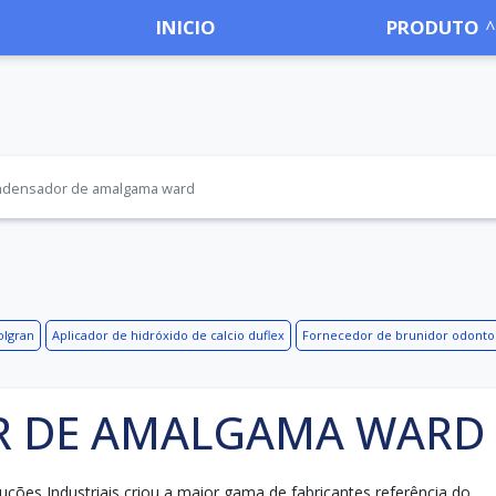
INICIO
PRODUTO
densador de amalgama ward
olgran
Aplicador de hidróxido de calcio duflex
Fornecedor de brunidor odonto
 DE AMALGAMA WARD
oluções Industriais criou a maior gama de fabricantes referência do