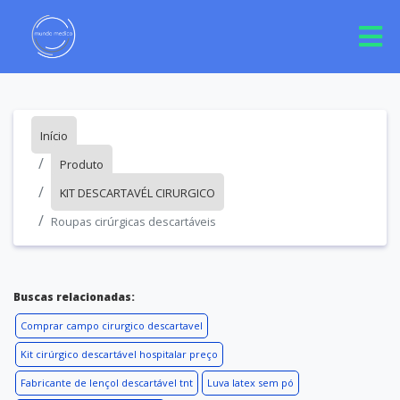
Início
Produto
KIT DESCARTAVÉL CIRURGICO
Roupas cirúrgicas descartáveis
Buscas relacionadas:
Comprar campo cirurgico descartavel
Kit cirúrgico descartável hospitalar preço
Fabricante de lençol descartável tnt
Luva latex sem pó