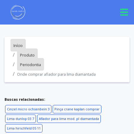
Início
Produto
Periodontia
Onde comprar afiador para lima diamantada
Buscas relacionadas:
Cinzel micro ochsenbein 3
Pinça crane kaplan comprar
Lima dunlop 03 7
Afiador para lima mod. pl diamantada
Lima hirschfeld 05 11