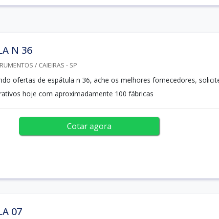
A N 36
RUMENTOS / CAIEIRAS - SP
ndo ofertas de espátula n 36, ache os melhores fornecedores, solicit
rativos hoje com aproximadamente 100 fábricas
Cotar agora
A 07