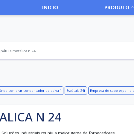
INICIO
PRODUTO
pátula metalica n 24
Onde comprar condensador de paiva 1
Espátula 24f
Empresa de cabo espelho o
ALICA N 24
Soluções Industriais reuniu a maior gama de fornecedores