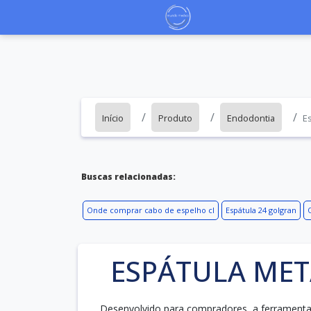
Início
Produto
Endodontia
Es
Buscas relacionadas:
Onde comprar cabo de espelho cl
Espátula 24 golgran
ESPÁTULA MET
Desenvolvido para compradores, a ferramenta 