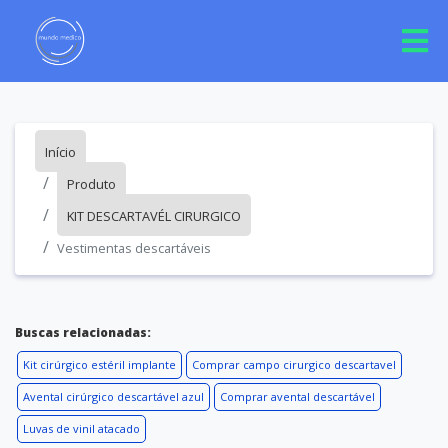
Início
Produto
KIT DESCARTAVÉL CIRURGICO
Vestimentas descartáveis
Buscas relacionadas:
Kit cirúrgico estéril implante
Comprar campo cirurgico descartavel
Avental cirúrgico descartável azul
Comprar avental descartável
Luvas de vinil atacado