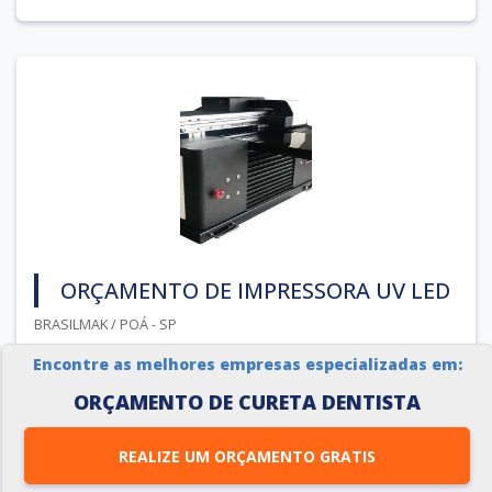
ORÇAMENTO DE IMPRESSORA UV LED
BRASILMAK / POÁ - SP
Encontre as melhores empresas especializadas em:
Bastante aplicadas em diferentes setores e comércios, as
impressoras UV LED realizam uma impressão em alta
ORÇAMENTO DE CURETA DENTISTA
qualidade, proporcionando uma riqueza de detalhes,
REALIZE UM ORÇAMENTO GRATIS
independentemente do tipo de material utilizado, que pode
ser variado, desde os planos, arredondados, com