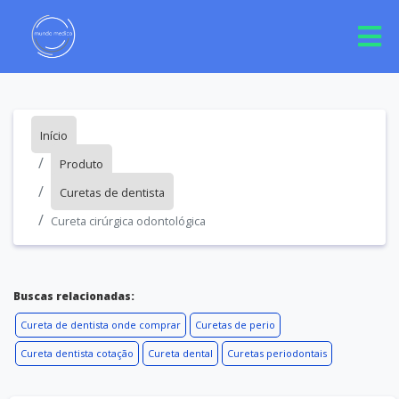
Início
Produto
Curetas de dentista
Cureta cirúrgica odontológica
Buscas relacionadas:
Cureta de dentista onde comprar
Curetas de perio
Cureta dentista cotação
Cureta dental
Curetas periodontais