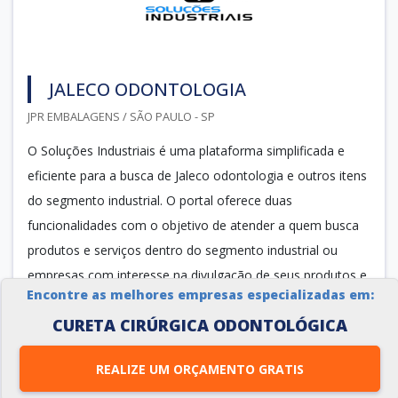
JALECO ODONTOLOGIA
JPR EMBALAGENS / SÃO PAULO - SP
O Soluções Industriais é uma plataforma simplificada e
eficiente para a busca de Jaleco odontologia e outros itens
do segmento industrial. O portal oferece duas
funcionalidades com o objetivo de atender a quem busca
produtos e serviços dentro do segmento industrial ou
empresas com interesse na divulgação de seus produtos e
Encontre as melhores empresas especializadas em:
serviços de forma centralizada e ágil.
CURETA CIRÚRGICA ODONTOLÓGICA
A plataforma oferece uma vasta variedade de materiais
como Jaleco odontol...
REALIZE UM ORÇAMENTO GRATIS