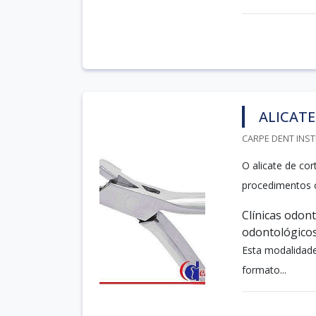
ALICATE
CARPE DENT INST
O alicate de cor
procedimentos od
Clínicas odont
odontológic
Esta modalidade
formato...