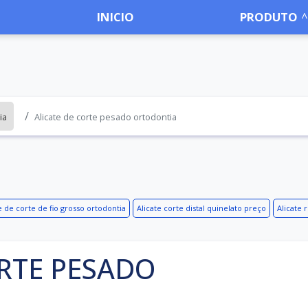
INICIO
PRODUTO
ia
Alicate de corte pesado ortodontia
e de corte de fio grosso ortodontia
Alicate corte distal quinelato preço
Alicate 
ORTE PESADO