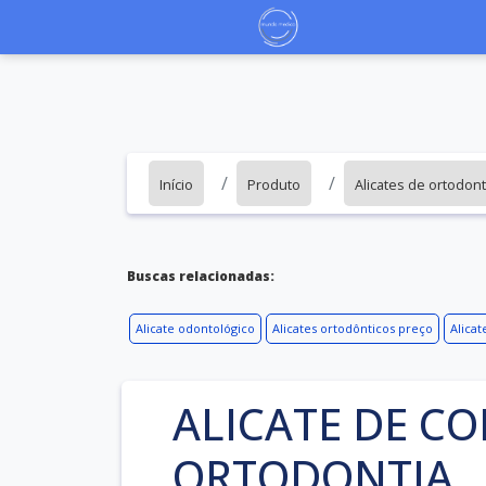
Início
Produto
Alicates de ortodont
Buscas relacionadas:
Alicate odontológico
Alicates ortodônticos preço
Alicat
ALICATE DE C
ORTODONTIA