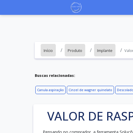
Início
Produto
Implante
Valo
Buscas relacionadas:
Canula aspiração
Cinzel de wagner quinelato
Descolado
VALOR DE RAS
Pensando no comprador, a ferramenta Soluções