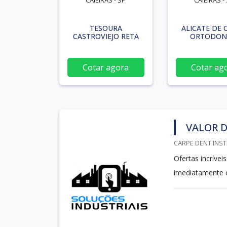
CAIEIRAS - SP
CAIEIRAS -
TESOURA
ALICATE DE 
CASTROVIEJO RETA
ORTODON
Cotar agora
Cotar ag
VALOR D
CARPE DENT INST
Ofertas incrívei
imediatamente c