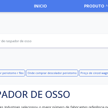
INICIO
PRODUTO
r de raspador de osso
r periotomo r flex
Onde comprar descolador periotomo
Preço de cinzel wag
PADOR DE OSSO
 Industriais selecionou o maior número de fabricantes referência n