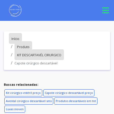
Início
Produto
KIT DESCARTAVÉL CIRURGICO
Capote cirúrgico descartável
Buscas relacionadas:
Kit cirúrgico estéril preço
Capote cirúrgico descartável preço
Avental cirúrgico descartável sms
Produtos descartáveis em tnt
Luvas inoven